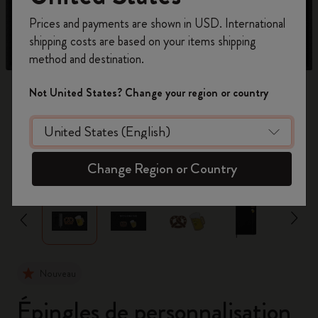
Inscrivez-vous maintenant et bénéficiez de
10 %
Prices and payments are shown in USD. International
de remise ainsi que de frais de port gratuits
shipping costs are based on your items shipping
sur votre première commande
en utilisant le
method and destination.
code
WELCOME10.
Créez un compte Moleskine pour accéder à des
Not United States? Change your region or country
offres exclusives, des avantages réservés aux
membres et davantage d’inspiration.
Créer un compte!
zoom.cta
Change Region or Country
Nouveau
Épingles de personnalisation