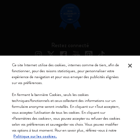
Restez connecté
Ce site Internet utilise des cookies, internes comme de tiers, afin de
fonctionner, pour des raisons statistiques, pour personnaliser votre
expérience de navigation et pour vous envoyer des publicités alignées
Moleskine ® est une marque enregistrée de Moleskine Srl a socio unico
sur vos préférences.
Moleskine srl a socio unico - Via Bergognone, 34 – 20144 Milano -
En fermant la bannière Cookies, seuls les cookies
Italia - P. IVA / CCIAA n. 07234480965 - REA MI 1945400 - Cap.
techniques/fonctionnels et ceux collectant des informations sur un
Soc. €2.181.513,42
formulaire anonyme seront installés. En cliquant sur «Tout accepter»,
vous acceptez l'utilisation de tous les cookies. En cliquant sur
Nous acceptons
«Paramètres des cookies», vous pouvez accepter ou refuser des cookies
selon vos préférences et sauvegarder vos choix. Vous pouvez modifier
vos options à tout moment. Pour en savoir plus, référez-vous à notre
Politique sur les cookies.