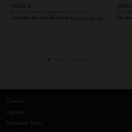
160,00 €
36,00
Prix le plus bas des 30 derniers jours: 160,00 €
Prix le p
Lunettes de soleil Reframe
Les Ave
Monture carrée
Carnets
Agendas
Moleskine Smart