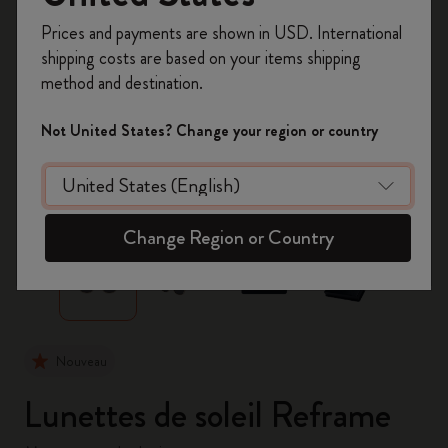
Inscrivez-vous maintenant et bénéficiez de
10 %
Prices and payments are shown in USD. International
de remise ainsi que de frais de port gratuits
shipping costs are based on your items shipping
sur votre première commande
en utilisant le
method and destination.
code
WELCOME10.
Créez un compte Moleskine pour accéder à des
Not United States? Change your region or country
offres exclusives, des avantages réservés aux
membres et davantage d’inspiration.
zoom.cta
Créer un compte!
Change Region or Country
Nouveau
Lunettes de soleil Reframe