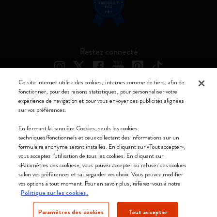
Restez connecté
Ce site Internet utilise des cookies, internes comme de tiers, afin de
fonctionner, pour des raisons statistiques, pour personnaliser votre
expérience de navigation et pour vous envoyer des publicités alignées
Moleskine ® est une marque enregistrée de Moleskine Srl a socio unico
sur vos préférences.
Moleskine srl a socio unico - Via Bergognone, 34 – 20144 Milano -
En fermant la bannière Cookies, seuls les cookies
Italia - P. IVA / CCIAA n. 07234480965 - REA MI 1945400 - Cap.
techniques/fonctionnels et ceux collectant des informations sur un
Soc. €2.181.513,42
formulaire anonyme seront installés. En cliquant sur «Tout accepter»,
vous acceptez l'utilisation de tous les cookies. En cliquant sur
Nous acceptons
«Paramètres des cookies», vous pouvez accepter ou refuser des cookies
selon vos préférences et sauvegarder vos choix. Vous pouvez modifier
vos options à tout moment. Pour en savoir plus, référez-vous à notre
Politique sur les cookies.
Paramètres des cookies
Tout accepter
France (français)