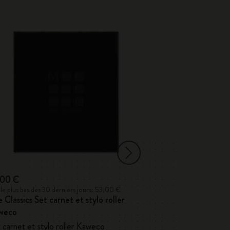
,00 €
25,00 €
 le plus bas des 30 derniers jours: 53,00 €
Prix le plus bas des 
 Classics Set carnet et stylo roller
Stylo-bille
Mole
weco
 carnet et stylo roller Kaweco