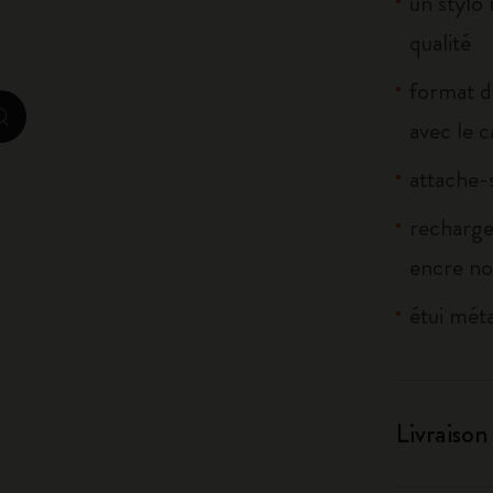
un stylo
qualité
Casa Batlló Éditions personnalisées
format d
I Am The City
avec le 
zoom.cta
IZIPIZI x Moleskine
attache-s
Moleskine Detour
recharg
encre no
étui méta
Livraison