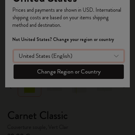
Inscrivez-vous maintenant et bénéficiez de
10 %
Prices and payments are shown in USD. International
de remise ainsi que de frais de port gratuits
shipping costs are based on your items shipping
sur votre première commande
en utilisant le
method and destination.
code
WELCOME10.
Créez un compte Moleskine pour accéder à des
Not United States? Change your region or country
offres exclusives, des avantages réservés aux
membres et davantage d’inspiration.
zoom.cta
Créer un compte!
Change Region or Country
Carnet Classic
Couverture souple, Vert Clair