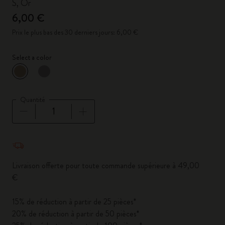
S, Or
6,00 €
Prix le plus bas des 30 derniers jours: 6,00 €
Select a color
sélectionné
*
Couleur sélectionnée
Quantité
Quantité mise à jour à 1
Livraison offerte pour toute commande supérieure à 49,00
€
15% de réduction à partir de 25 pièces*
20% de réduction à partir de 50 pièces*