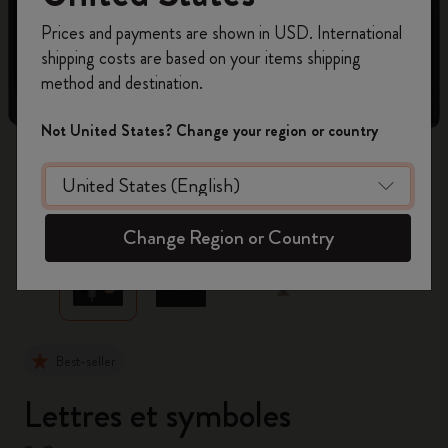
Inscrivez-vous maintenant et bénéficiez de
10 %
Prices and payments are shown in USD. International
de remise ainsi que de frais de port gratuits
shipping costs are based on your items shipping
sur votre première commande
en utilisant le
method and destination.
code
WELCOME10.
Créez un compte Moleskine pour accéder à des
Not United States? Change your region or country
offres exclusives, des avantages réservés aux
membres et davantage d’inspiration.
zoom.cta
Créer un compte!
Change Region or Country
Best-seller
Lettres et symboles