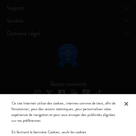
Support
Société
Domaine Légal
Restez connecté
Ce site Internet utilise des cookies, internes comme de tiers, afin de
fonctionner, pour des raisons statistiques, pour personnaliser votre
expérience de navigation et pour vous envoyer des publicités alignées
Moleskine ® est une marque enregistrée de Moleskine Srl a socio unico
sur vos préférences.
Moleskine srl a socio unico - Via Bergognone, 34 – 20144 Milano -
En fermant la bannière Cookies, seuls les cookies
Italia - P. IVA / CCIAA n. 07234480965 - REA MI 1945400 - Cap.