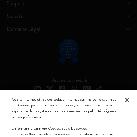
Support
Société
Domaine Légal
Restez connecté
Ce site Internet utilise des cookies, internes comme de tiers, afin de
fonctionner, pour des raisons statistiques, pour personnaliser votre
expérience de navigation et pour vous envoyer des publicités alignées
Moleskine ® est une marque enregistrée de Moleskine Srl a socio unico
sur vos préférences.
Moleskine srl a socio unico - Via Bergognone, 34 – 20144 Milano -
En fermant la bannière Cookies, seuls les cookies
Italia - P. IVA / CCIAA n. 07234480965 - REA MI 1945400 - Cap.
techniques/fonctionnels et ceux collectant des informations sur un
Soc. €2.181.513,42