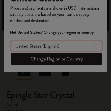
Inscrivez-vous maintenant et bénéficiez de
10 %
Prices and payments are shown in USD. International
de remise ainsi que de frais de port gratuits
shipping costs are based on your items shipping
sur votre première commande
en utilisant le
method and destination.
code
WELCOME10.
Créez un compte Moleskine pour accéder à des
Not United States? Change your region or country
offres exclusives, des avantages réservés aux
membres et davantage d’inspiration.
zoom.cta
Créer un compte!
Change Region or Country
Épingle Star Crystal
Argent