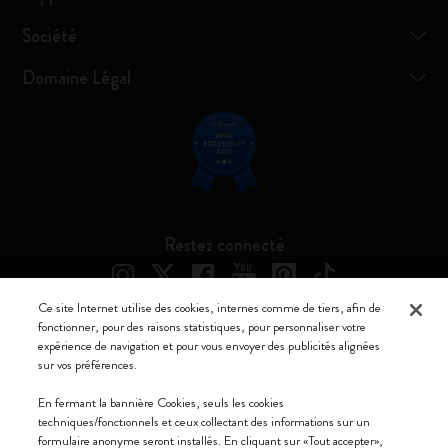
Société
Domaine Légal
Restez connecté
Ce site Internet utilise des cookies, internes comme de tiers, afin de
fonctionner, pour des raisons statistiques, pour personnaliser votre
expérience de navigation et pour vous envoyer des publicités alignées
Moleskine ® est une marque enregistrée de Moleskine Srl a socio unico
sur vos préférences.
Moleskine srl a socio unico - Via Bergognone, 34 – 20144 Milano -
En fermant la bannière Cookies, seuls les cookies
Italia - P. IVA / CCIAA n. 07234480965 - REA MI 1945400 - Cap.
techniques/fonctionnels et ceux collectant des informations sur un
Soc. €2.181.513,42
formulaire anonyme seront installés. En cliquant sur «Tout accepter»,