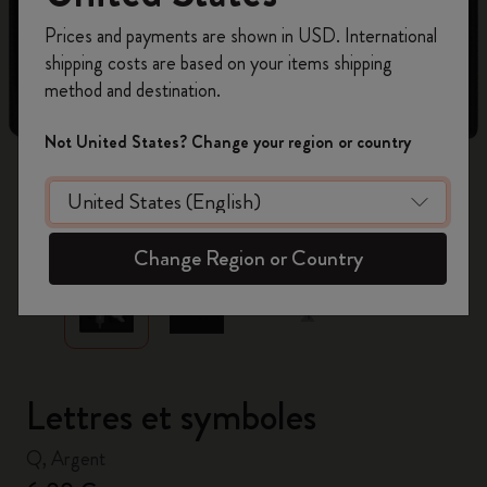
Inscrivez-vous maintenant et bénéficiez de
10 %
Prices and payments are shown in USD. International
de remise ainsi que de frais de port gratuits
shipping costs are based on your items shipping
sur votre première commande
en utilisant le
method and destination.
code
WELCOME10.
Créez un compte Moleskine pour accéder à des
Not United States? Change your region or country
offres exclusives, des avantages réservés aux
membres et davantage d’inspiration.
zoom.cta
Créer un compte!
Change Region or Country
Lettres et symboles
Q, Argent