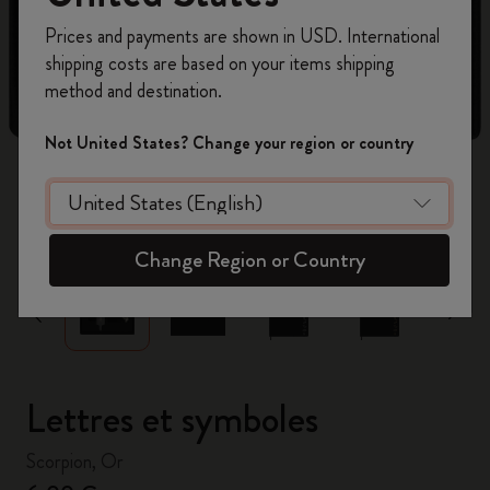
Inscrivez-vous maintenant et bénéficiez de
10 %
Prices and payments are shown in USD. International
de remise ainsi que de frais de port gratuits
shipping costs are based on your items shipping
sur votre première commande
en utilisant le
method and destination.
code
WELCOME10.
Créez un compte Moleskine pour accéder à des
Not United States? Change your region or country
offres exclusives, des avantages réservés aux
membres et davantage d’inspiration.
zoom.cta
Créer un compte!
Change Region or Country
Lettres et symboles
Scorpion, Or