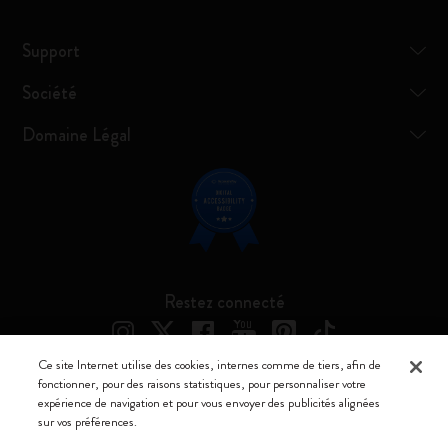
Support
Société
Domaine Légal
Restez connecté
Ce site Internet utilise des cookies, internes comme de tiers, afin de
fonctionner, pour des raisons statistiques, pour personnaliser votre
expérience de navigation et pour vous envoyer des publicités alignées
Moleskine ® est une marque enregistrée de Moleskine Srl a socio unico
sur vos préférences.
Moleskine srl a socio unico - Via Bergognone, 34 – 20144 Milano -