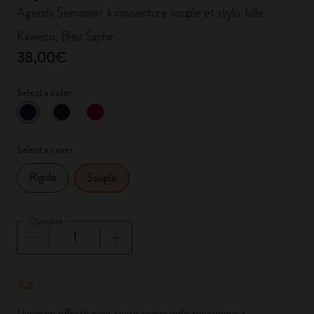
Agenda Semainier à couverture souple et stylo-bille
Kaweco, Bleu Saphir
38,00€
Select a color
sélectionné
*
Couleur sélectionnée
Select a cover
Rigide
Souple
Quantité
Quantité mise à jour à 1
Livraison offerte pour toute commande supérieure à