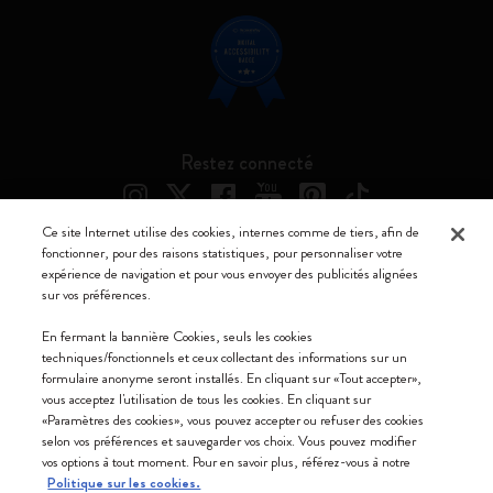
Restez connecté
Ce site Internet utilise des cookies, internes comme de tiers, afin de
fonctionner, pour des raisons statistiques, pour personnaliser votre
expérience de navigation et pour vous envoyer des publicités alignées
Moleskine ® est une marque enregistrée de Moleskine Srl a socio unico
sur vos préférences.
Moleskine srl a socio unico - Via Bergognone, 34 – 20144 Milano -
En fermant la bannière Cookies, seuls les cookies
Italia - P. IVA / CCIAA n. 07234480965 - REA MI 1945400 - Cap.
techniques/fonctionnels et ceux collectant des informations sur un
Soc. €2.181.513,42
formulaire anonyme seront installés. En cliquant sur «Tout accepter»,
vous acceptez l'utilisation de tous les cookies. En cliquant sur
Nous acceptons
«Paramètres des cookies», vous pouvez accepter ou refuser des cookies
selon vos préférences et sauvegarder vos choix. Vous pouvez modifier
vos options à tout moment. Pour en savoir plus, référez-vous à notre
Politique sur les cookies.