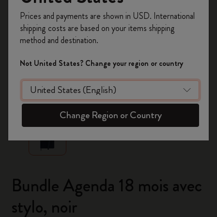
Inscrivez-vous maintenant et bénéficiez de
10 %
Prices and payments are shown in USD. International
de remise ainsi que de frais de port gratuits
shipping costs are based on your items shipping
sur votre première commande
en utilisant le
method and destination.
code
WELCOME10.
Créez un compte Moleskine pour accéder à des
Not United States? Change your region or country
offres exclusives, des avantages réservés aux
membres et davantage d’inspiration.
zoom.cta
Créer un compte!
Change Region or Country
Bundle Agenda 18 mois avec
stylo, noir