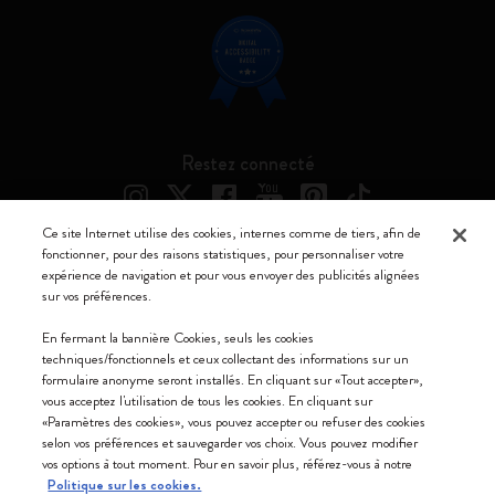
Restez connecté
Ce site Internet utilise des cookies, internes comme de tiers, afin de
fonctionner, pour des raisons statistiques, pour personnaliser votre
expérience de navigation et pour vous envoyer des publicités alignées
Moleskine ® est une marque enregistrée de Moleskine Srl a socio unico
sur vos préférences.
Moleskine srl a socio unico - Via Bergognone, 34 – 20144 Milano -
En fermant la bannière Cookies, seuls les cookies
Italia - P. IVA / CCIAA n. 07234480965 - REA MI 1945400 - Cap.
techniques/fonctionnels et ceux collectant des informations sur un
Soc. €2.181.513,42
formulaire anonyme seront installés. En cliquant sur «Tout accepter»,
vous acceptez l'utilisation de tous les cookies. En cliquant sur
Nous acceptons
«Paramètres des cookies», vous pouvez accepter ou refuser des cookies
selon vos préférences et sauvegarder vos choix. Vous pouvez modifier
vos options à tout moment. Pour en savoir plus, référez-vous à notre
Politique sur les cookies.