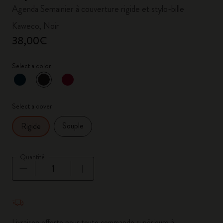
Agenda Semainier à couverture rigide et stylo-bille
Kaweco, Noir
38,00€
Select a color
sélectionné
*
Couleur sélectionnée
Select a cover
Souple
Rigide
Quantité
Quantité mise à jour à 1
Livraison offerte pour toute commande supérieure à