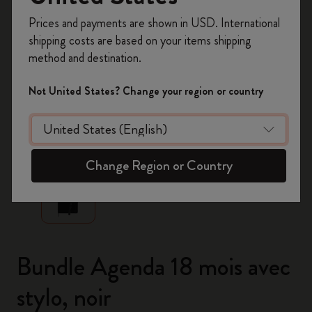
Inscrivez-vous maintenant et bénéficiez de
10 %
Prices and payments are shown in USD. International
de remise ainsi que de frais de port gratuits
shipping costs are based on your items shipping
sur votre première commande
en utilisant le
method and destination.
code
WELCOME10.
Créez un compte Moleskine pour accéder à des
Not United States? Change your region or country
offres exclusives, des avantages réservés aux
membres et davantage d’inspiration.
zoom.cta
Créer un compte!
Change Region or Country
Bundle Agenda 18 mois avec
stylo, noir