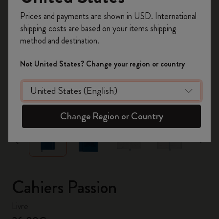
Inscrivez-vous maintenant et bénéficiez de
10 %
Prices and payments are shown in USD. International
de remise ainsi que de frais de port gratuits
shipping costs are based on your items shipping
sur votre première commande
en utilisant le
method and destination.
code
WELCOME10.
Créez un compte Moleskine pour accéder à des
Not United States? Change your region or country
offres exclusives, des avantages réservés aux
membres et davantage d’inspiration.
zoom.cta
Créer un compte!
Change Region or Country
Cahiers Passion
Livre