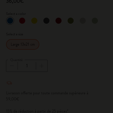
36,00€
Select a color
sélectionné
*
Couleur sélectionnée
Select a size
Large 13x21 cm
Quantité
Quantité mise à jour à 1
Livraison offerte pour toute commande supérieure à
59,00€
15% de réduction à partir de 25 pièces*