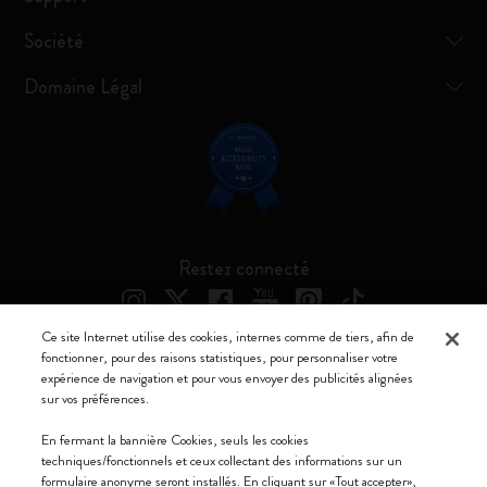
Société
Domaine Légal
Restez connecté
Ce site Internet utilise des cookies, internes comme de tiers, afin de
fonctionner, pour des raisons statistiques, pour personnaliser votre
expérience de navigation et pour vous envoyer des publicités alignées
Moleskine ® est une marque enregistrée de Moleskine Srl a socio unico
sur vos préférences.
Moleskine srl a socio unico - Via Bergognone, 34 – 20144 Milano -
En fermant la bannière Cookies, seuls les cookies
Italia - P. IVA / CCIAA n. 07234480965 - REA MI 1945400 - Cap.
techniques/fonctionnels et ceux collectant des informations sur un
Soc. €2.181.513,42
formulaire anonyme seront installés. En cliquant sur «Tout accepter»,