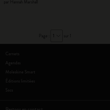
par Hannah Marshall
1
Page :
sur 1
Carnets
Agendas
Moleskine Smart
Éditions limitées
Sacs
Restons en contact