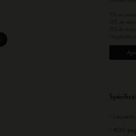
Livraison off
City Guide Notebooks LUXE x Moleskine
15% de réduct
Casa Batlló Éditions personnalisées
20% de réduct
25% de réduct
I Am The City
* Applicable 
zoom.cta
IZIPIZI x Moleskine
Ajo
Moleskine Detour
Spécifica
couvertur
400 pag