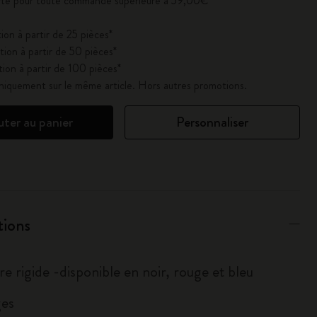
erte pour toute commande supérieure à 59,00€
ion à partir de 25 pièces*
ion à partir de 50 pièces*
ion à partir de 100 pièces*
uniquement sur le même article. Hors autres promotions.
uter au panier
Personnaliser
tions
e rigide -disponible en noir, rouge et bleu
es