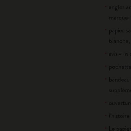
angles ar
marque-
papier sa
blanche, 
avis « In
pochette 
bandeau 
suppléme
ouverture
l'histoir
Le papier