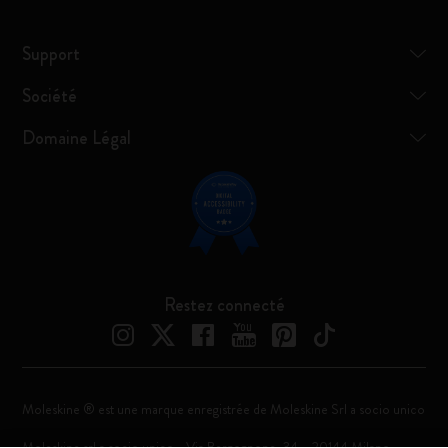
Support
Société
Domaine Légal
Restez connecté
Moleskine ® est une marque enregistrée de Moleskine Srl a socio unico
Moleskine srl a socio unico - Via Bergognone, 34 – 20144 Milano -