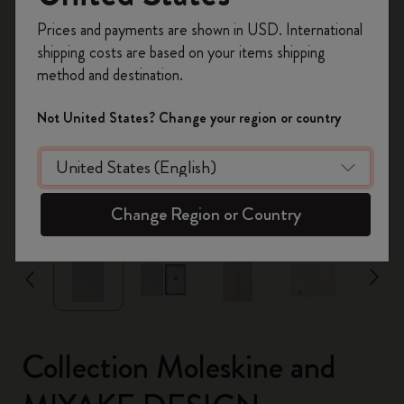
Inscrivez-vous maintenant et bénéficiez de
10 %
Prices and payments are shown in USD. International
de remise ainsi que de frais de port gratuits
shipping costs are based on your items shipping
sur votre première commande
en utilisant le
method and destination.
code
WELCOME10.
Créez un compte Moleskine pour accéder à des
Not United States? Change your region or country
offres exclusives, des avantages réservés aux
membres et davantage d’inspiration.
Créer un compte!
zoom.cta
Change Region or Country
Collection Moleskine and