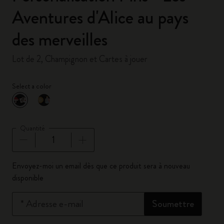
Aventures d'Alice au pays
des merveilles
Lot de 2, Champignon et Cartes à jouer
Select a color
sélectionné
*
Couleur sélectionnée
Quantité
Quantité mise à jour à 1
Envoyez-moi un email dès que ce produit sera à nouveau
disponible
*
Adresse e-mail
Soumettre