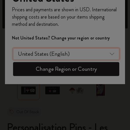
Inscrivez-vous maintenant et bénéficiez de
10 %
Prices and payments are shown in USD. International
de remise ainsi que de frais de port gratuits
shipping costs are based on your items shipping
sur votre première commande
en utilisant le
method and destination.
code
WELCOME10.
Créez un compte Moleskine pour accéder à des
Not United States? Change your region or country
offres exclusives, des avantages réservés aux
membres et davantage d’inspiration.
Créer un compte!
zoom.cta
Change Region or Country
Out Of Stock
Personalisation Pins - Les