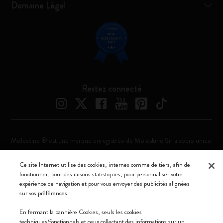
Domaine Légal
Restez connecté
Moleskine ® est une marque enregistrée de Moleskine Srl a socio unico
Moleskine srl a socio unico - Via Bergognone, 34 – 20144 Milano -
Ce site Internet utilise des cookies, internes comme de tiers, afin de
Italia - P. IVA / CCIAA n. 07234480965 - REA MI 1945400 - Cap.
fonctionner, pour des raisons statistiques, pour personnaliser votre
Soc. €2.181.513,42
expérience de navigation et pour vous envoyer des publicités alignées
sur vos préférences.
Nous acceptons
En fermant la bannière Cookies, seuls les cookies
techniques/fonctionnels et ceux collectant des informations sur un