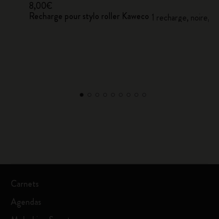
8,00€
Recharge pour stylo roller Kaweco
co
1 recharge, noire, 
Carnets
Agendas