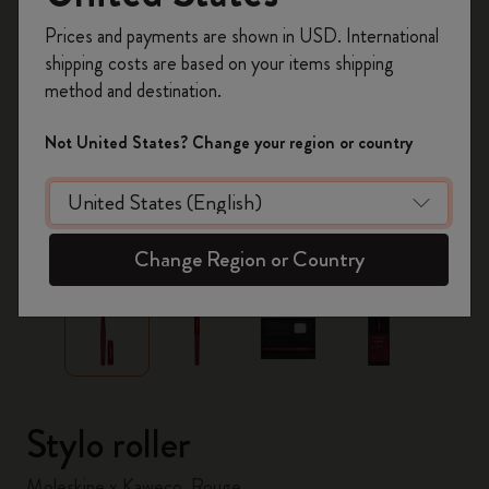
Inscrivez-vous maintenant et bénéficiez de
10 %
Prices and payments are shown in USD. International
de remise ainsi que de frais de port gratuits
shipping costs are based on your items shipping
sur votre première commande
en utilisant le
method and destination.
code
WELCOME10.
Créez un compte Moleskine pour accéder à des
Not United States? Change your region or country
offres exclusives, des avantages réservés aux
membres et davantage d’inspiration.
Créer un compte!
zoom.cta
Change Region or Country
Stylo roller
Moleskine x Kaweco, Rouge