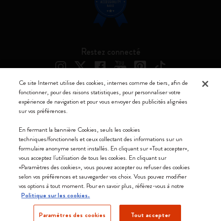
Restez connecté
Ce site Internet utilise des cookies, internes comme de tiers, afin de
fonctionner, pour des raisons statistiques, pour personnaliser votre
expérience de navigation et pour vous envoyer des publicités alignées
Moleskine ® est une marque enregistrée de Moleskine Srl a socio unico
sur vos préférences.
Moleskine srl a socio unico - Via Bergognone, 34 – 20144 Milano -
En fermant la bannière Cookies, seuls les cookies
Italia - P. IVA / CCIAA n. 07234480965 - REA MI 1945400 - Cap.
techniques/fonctionnels et ceux collectant des informations sur un
Soc. €2.181.513,42
formulaire anonyme seront installés. En cliquant sur «Tout accepter»,
vous acceptez l'utilisation de tous les cookies. En cliquant sur
Nous acceptons
«Paramètres des cookies», vous pouvez accepter ou refuser des cookies
selon vos préférences et sauvegarder vos choix. Vous pouvez modifier
vos options à tout moment. Pour en savoir plus, référez-vous à notre
Politique sur les cookies.
Paramètres des cookies
Tout accepter
Luxembourg (français)