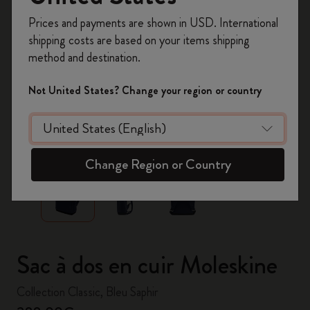
Inscrivez-vous maintenant et bénéficiez de
10 %
Prices and payments are shown in USD. International
de remise ainsi que de frais de port gratuits
shipping costs are based on your items shipping
sur votre première commande
en utilisant le
method and destination.
code
WELCOME10.
Créez un compte Moleskine pour accéder à des
Not United States? Change your region or country
offres exclusives, des avantages réservés aux
membres et davantage d’inspiration.
zoom.cta
Créer un compte!
Change Region or Country
Sac à dos en cuir Moleskine
Collection Classic, Bleu Saphir