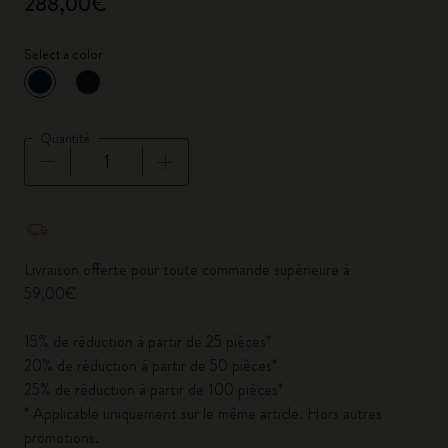
288,00€
Select a color
sélectionné
*
Couleur sélectionnée
Quantité
Quantité mise à jour à 1
Livraison offerte pour toute commande supérieure à
59,00€
15% de réduction à partir de 25 pièces*
20% de réduction à partir de 50 pièces*
25% de réduction à partir de 100 pièces*
* Applicable uniquement sur le même article. Hors autres
promotions.