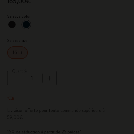
165,00€
Select a color
sélectionné
*
Couleur sélectionnée
Select a size
16 Lt
Quantité
Quantité mise à jour à 1
Livraison offerte pour toute commande supérieure à
59,00€
15% de réduction à partir de 25 pièces*