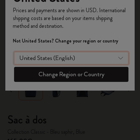
Inscrivez-vous maintenant et bénéficiez de
10 %
Prices and payments are shown in USD. International
de remise ainsi que de frais de port gratuits
shipping costs are based on your items shipping
sur votre première commande
en utilisant le
method and destination.
code
WELCOME10.
Créez un compte Moleskine pour accéder à des
Not United States? Change your region or country
offres exclusives, des avantages réservés aux
membres et davantage d’inspiration.
zoom.cta
Créer un compte!
Change Region or Country
Sac à dos
Collection Classic - Bleu saphir, Blue