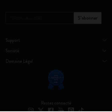
*
Adresse e-mail
S’abonner
Support
Société
Domaine Légal
Restez connecté