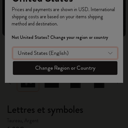
Inscrivez-vous maintenant et bénéficiez de
10 %
Prices and payments are shown in USD. International
de remise ainsi que de frais de port gratuits
shipping costs are based on your items shipping
sur votre première commande
en utilisant le
method and destination.
code
WELCOME10.
Créez un compte Moleskine pour accéder à des
Not United States? Change your region or country
offres exclusives, des avantages réservés aux
membres et davantage d’inspiration.
zoom.cta
Créer un compte!
Change Region or Country
Lettres et symboles
Taureau, Argent