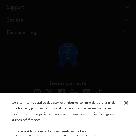
Support
Société
Domaine Légal
Restez connecté
Ce site Internet utilise des cookies, internes comme de tiers, afin de
fonctionner, pour des raisons statistiques, pour personnaliser votre
expérience de navigation et pour vous envoyer des publicités alignées
Moleskine ® est une marque enregistrée de Moleskine Srl a socio unico
sur vos préférences.
Moleskine srl a socio unico - Via Bergognone, 34 – 20144 Milano -
En fermant la bannière Cookies, seuls les cookies
Italia - P. IVA / CCIAA n. 07234480965 - REA MI 1945400 - Cap.