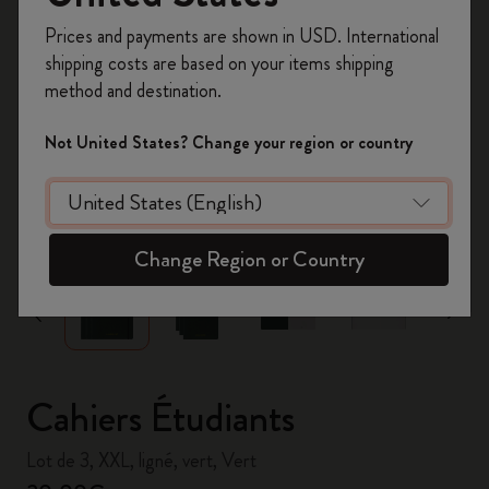
Inscrivez-vous maintenant et bénéficiez de
10 %
Prices and payments are shown in USD. International
de remise ainsi que de frais de port gratuits
shipping costs are based on your items shipping
sur votre première commande
en utilisant le
method and destination.
code
WELCOME10.
Créez un compte Moleskine pour accéder à des
Not United States? Change your region or country
offres exclusives, des avantages réservés aux
membres et davantage d’inspiration.
zoom.cta
Créer un compte!
Change Region or Country
Cahiers Étudiants
Lot de 3, XXL, ligné, vert, Vert