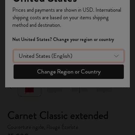
Inscrivez-vous maintenant et bénéficiez de
10 %
Prices and payments are shown in USD. International
de remise ainsi que de frais de port gratuits
shipping costs are based on your items shipping
sur votre première commande
en utilisant le
method and destination.
code
WELCOME10.
Créez un compte Moleskine pour accéder à des
Not United States? Change your region or country
offres exclusives, des avantages réservés aux
membres et davantage d’inspiration.
zoom.cta
Créer un compte!
Change Region or Country
Carnet Classic extended
Couverture rigide, Rouge Écarlate