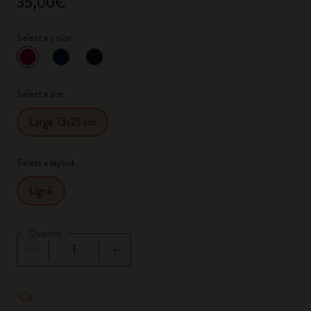
35,00€
Select a color
sélectionné
*
Couleur sélectionnée
Select a size
Large 13x21 cm
Select a layout
Ligné
Quantité
Quantité mise à jour à 1