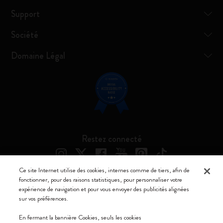
Support
Société
Domaine Légal
Restez connecté
Ce site Internet utilise des cookies, internes comme de tiers, afin de
fonctionner, pour des raisons statistiques, pour personnaliser votre
expérience de navigation et pour vous envoyer des publicités alignées
Moleskine ® est une marque enregistrée de Moleskine Srl a socio unico
sur vos préférences.
Moleskine srl a socio unico - Via Bergognone, 34 – 20144 Milano -
En fermant la bannière Cookies, seuls les cookies
Italia - P. IVA / CCIAA n. 07234480965 - REA MI 1945400 - Cap.