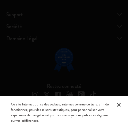
Support
Société
Domaine Légal
Restez connecté
Ce site Internet utilise des cookies, internes comme de tiers, afin de
fonctionner, pour des raisons statistiques, pour personnaliser votre
expérience de navigation et pour vous envoyer des publicités alignées
Moleskine ® est une marque enregistrée de Moleskine Srl a socio unico
sur vos préférences.
Moleskine srl a socio unico - Via Bergognone, 34 – 20144 Milano -