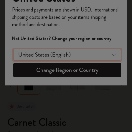
Inscrivez-vous maintenant et bénéficiez de
10 %
Prices and payments are shown in USD. International
de remise ainsi que de frais de port gratuits
shipping costs are based on your items shipping
sur votre première commande
en utilisant le
method and destination.
code
WELCOME10.
Créez un compte Moleskine pour accéder à des
Not United States? Change your region or country
offres exclusives, des avantages réservés aux
membres et davantage d’inspiration.
zoom.cta
Créer un compte!
Change Region or Country
Best-seller
Carnet Classic