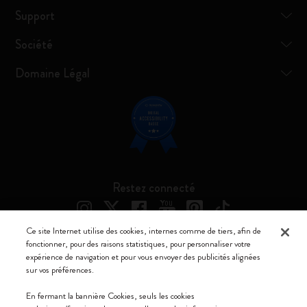
Support
Société
Domaine Légal
Restez connecté
Ce site Internet utilise des cookies, internes comme de tiers, afin de
fonctionner, pour des raisons statistiques, pour personnaliser votre
expérience de navigation et pour vous envoyer des publicités alignées
Moleskine ® est une marque enregistrée de Moleskine Srl a socio unico
sur vos préférences.
Moleskine srl a socio unico - Via Bergognone, 34 – 20144 Milano -
En fermant la bannière Cookies, seuls les cookies
Italia - P. IVA / CCIAA n. 07234480965 - REA MI 1945400 - Cap.