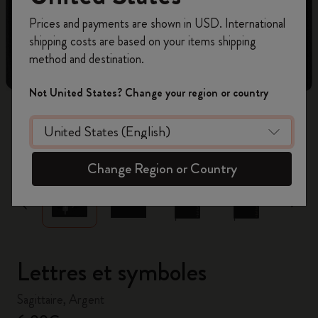
Inscrivez-vous maintenant et bénéficiez de
10 %
Prices and payments are shown in USD. International
de remise ainsi que de frais de port gratuits
shipping costs are based on your items shipping
sur votre première commande
en utilisant le
method and destination.
code
WELCOME10.
Créez un compte Moleskine pour accéder à des
Not United States? Change your region or country
offres exclusives, des avantages réservés aux
membres et davantage d’inspiration.
zoom.cta
Créer un compte!
Change Region or Country
Lettres et symboles
Sagittaire, Argent