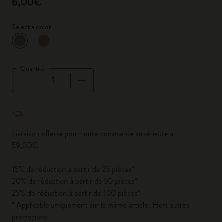
6,00€
Select a color
sélectionné
*
Couleur sélectionnée
Quantité
Quantité mise à jour à 1
Livraison offerte pour toute commande supérieure à
59,00€
15% de réduction à partir de 25 pièces*
20% de réduction à partir de 50 pièces*
25% de réduction à partir de 100 pièces*
* Applicable uniquement sur le même article. Hors autres
promotions.