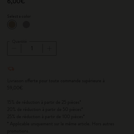
6,00€
Select a color
sélectionné
*
Couleur sélectionnée
Quantité
Quantité mise à jour à 1
Livraison offerte pour toute commande supérieure à
59,00€
15% de réduction à partir de 25 pièces*
20% de réduction à partir de 50 pièces*
25% de réduction à partir de 100 pièces*
* Applicable uniquement sur le même article. Hors autres
promotions.