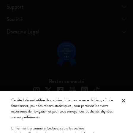
Support
Société
Domaine Légal
Restez connecté
Ce site Internet utilise des cookies, internes comme de tiers, afin de
fonctionner, pour des raisons statistiques, pour personnaliser votre
expérience de navigation et pour vous envoyer des publicités alignées
Moleskine ® est une marque enregistrée de Moleskine Srl a socio unico
sur vos préférences.
Moleskine srl a socio unico - Via Bergognone, 34 – 20144 Milano -
En fermant la bannière Cookies, seuls les cookies
Italia - P. IVA / CCIAA n. 07234480965 - REA MI 1945400 - Cap.