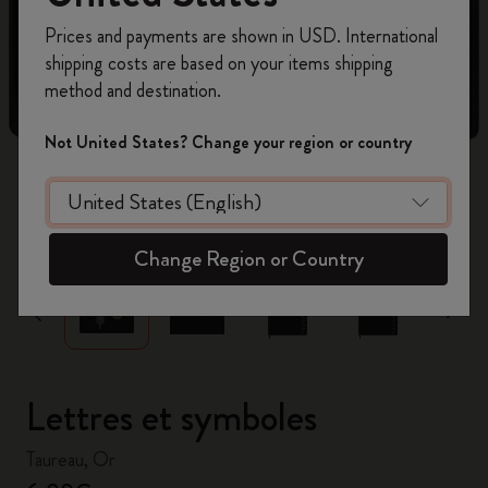
Inscrivez-vous maintenant et bénéficiez de
10 %
Prices and payments are shown in USD. International
de remise ainsi que de frais de port gratuits
shipping costs are based on your items shipping
sur votre première commande
en utilisant le
method and destination.
code
WELCOME10.
Créez un compte Moleskine pour accéder à des
Not United States? Change your region or country
offres exclusives, des avantages réservés aux
membres et davantage d’inspiration.
zoom.cta
Créer un compte!
Change Region or Country
Lettres et symboles
Taureau, Or