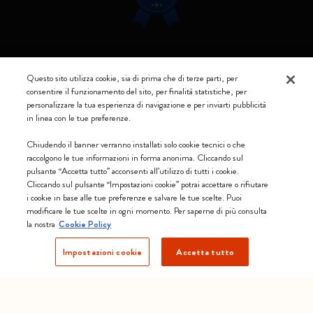
Resta connesso
Questo sito utilizza cookie, sia di prima che di terze parti, per
consentire il funzionamento del sito, per finalità statistiche, per
personalizzare la tua esperienza di navigazione e per inviarti pubblicità
in linea con le tue preferenze.
Moleskine ® è un marchio registrato di Moleskine Srl a socio unico
Chiudendo il banner verranno installati solo cookie tecnici o che
raccolgono le tue informazioni in forma anonima. Cliccando sul
Moleskine srl a socio unico - Via Bergognone, 34 – 20144 Milano -
pulsante “Accetta tutto” acconsenti all’utilizzo di tutti i cookie.
Italia - P. IVA / CCIAA n. 07234480965 - REA MI 1945400 - Cap.
Cliccando sul pulsante “Impostazioni cookie” potrai accettare o rifiutare
Soc. €2.181.513,42
i cookie in base alle tue preferenze e salvare le tue scelte. Puoi
modificare le tue scelte in ogni momento. Per saperne di più consulta
Accettiamo
la nostra
Cookie Policy
Impostazioni cookie
Accetta tutto
Svizzera (italiano)