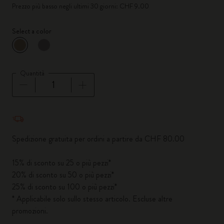
Prezzo più basso negli ultimi 30 giorni: CHF 9.00
Select a color
selezionato
*
Colore selezionato
Quantità
Quantità aggiornata a 1
Spedizione gratuita per ordini a partire da CHF 80.00
15% di sconto su 25 o più pezzi*
20% di sconto su 50 o più pezzi*
25% di sconto su 100 o più pezzi*
* Applicabile solo sullo stesso articolo. Escluse altre
promozioni.