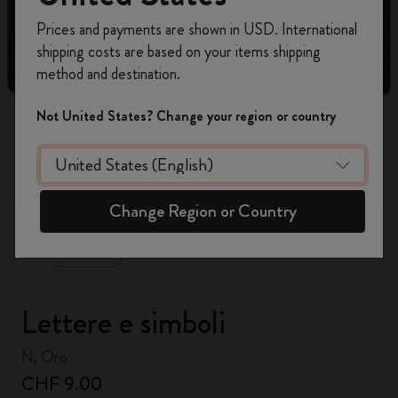
Registrati per ottenere un
10% di sconto e
Prices and payments are shown in USD. International
spedizione gratuita sul tuo primo ordine
shipping costs are based on your items shipping
usando il codice
WELCOME10.
method and destination.
Crea un account Moleskine per avere accesso
ad offerte, vantaggi e tanta ispirazione.
Not United States? Change your region or country
Registrati!
zoom.cta
Change Region or Country
Lettere e simboli
N, Oro
CHF 9.00