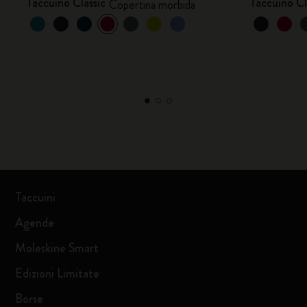
Taccuino Classic
Taccuino Cl
Copertina morbida
Taccuini
Agende
Moleskine Smart
Edizioni Limitate
Borse