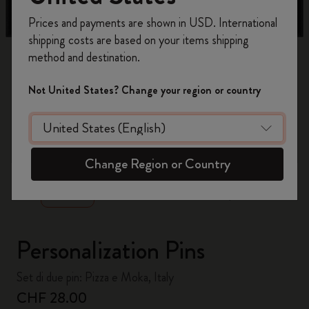
Registrati per ottenere un
10% di sconto e
Prices and payments are shown in USD. International
spedizione gratuita sul tuo primo ordine
shipping costs are based on your items shipping
usando il codice
WELCOME10.
method and destination.
Crea un account Moleskine per avere accesso
ad offerte, vantaggi e tanta ispirazione.
Not United States? Change your region or country
Registrati!
zoom.cta
Change Region or Country
Personalization Pins
Set di due pin: Pizza e Moka, Italy
CHF 28.00