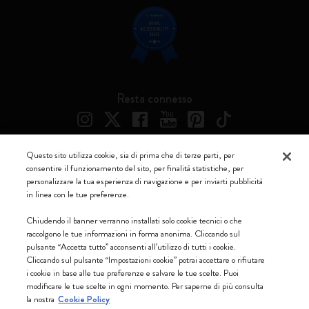
Resta connesso
Questo sito utilizza cookie, sia di prima che di terze parti, per
consentire il funzionamento del sito, per finalità statistiche, per
Moleskine ® è un marchio registrato di Moleskine Srl a socio unico
personalizzare la tua esperienza di navigazione e per inviarti pubblicità
in linea con le tue preferenze.
Moleskine srl a socio unico - Via Bergognone, 34 – 20144 Milano -
Italia - P. IVA / CCIAA n. 07234480965 - REA MI 1945400 - Cap.
Chiudendo il banner verranno installati solo cookie tecnici o che
Soc. €2.181.513,42
raccolgono le tue informazioni in forma anonima. Cliccando sul
pulsante “Accetta tutto” acconsenti all’utilizzo di tutti i cookie.
Accettiamo
Cliccando sul pulsante “Impostazioni cookie” potrai accettare o rifiutare
i cookie in base alle tue preferenze e salvare le tue scelte. Puoi
modificare le tue scelte in ogni momento. Per saperne di più consulta
la nostra
Cookie Policy