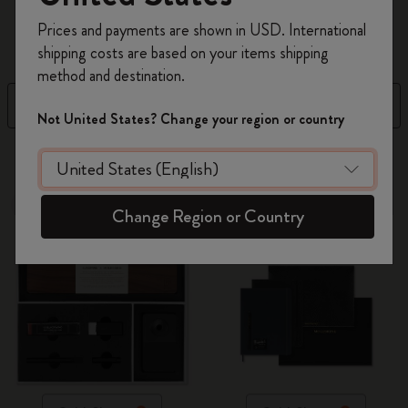
Registrati per ottenere un
10% di sconto e
Leggi di più
Prices and payments are shown in USD. International
spedizione gratuita sul tuo primo ordine
shipping costs are based on your items shipping
usando il codice
WELCOME10.
method and destination.
Crea un account Moleskine per avere accesso
Filtra
Ordina per
ad offerte, vantaggi e tanta ispirazione.
Not United States? Change your region or country
Registrati!
2 Prodotti
Out Of Stock
Out Of Stock
Change Region or Country