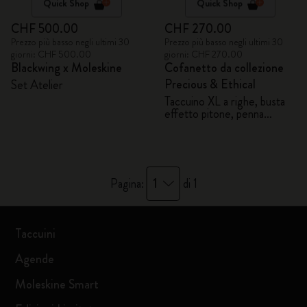
Quick Shop
Quick Shop
CHF 500.00
CHF 270.00
Prezzo più basso negli ultimi 30
Prezzo più basso negli ultimi 30
giorni: CHF 500.00
giorni: CHF 270.00
Blackwing x Moleskine
Cofanetto da collezione
Precious & Ethical
Set Atelier
Taccuino XL a righe, busta
effetto pitone, penna
stilografica Kaweco
1
Pagina:
di 1
Taccuini
Agende
Moleskine Smart