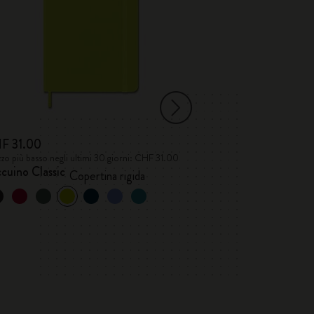
F 31.00
CHF 9.00
zo più basso negli ultimi 30 giorni: CHF 31.00
Prezzo più basso neg
cuino Classic
Lettere e simbol
Copertina rigida