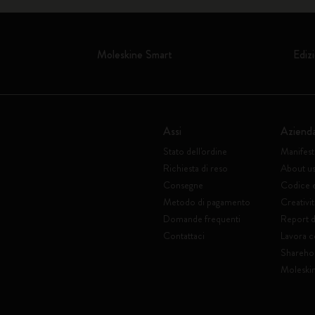
Moleskine Smart
Edizi
Assi
Aziend
Stato dell'ordine
Manifes
Richiesta di reso
About u
Consegne
Codice 
Metodo di pagamento
Creativit
Domande frequenti
Report di
Contattaci
Lavora c
Shareho
Moleski