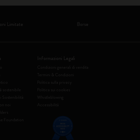
oni Limitate
Borse
a
Informazioni Legali
to
Condizioni generali di vendita
s
Termini & Condizioni
etico
Politica sulla privacy
à sostenibile
Politica sui cookies
 Sostenibilità
Whistleblowing
on noi
Accessibilità
lders
ne Foundation