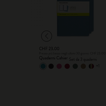
CHF 23.00
giorni: CHF 9.00
Prezzo più basso negli ultimi 30 giorni: CHF 23.00
Quaderni Cahier
o
Set da 3 quaderni
+1