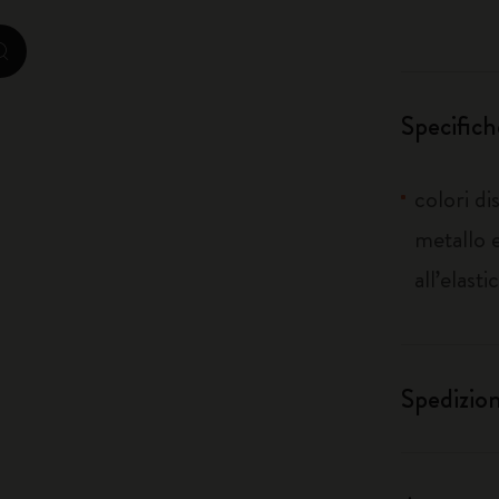
City Guide Notebooks LUXE x Moleskine
zoom.cta
Edizione Speciale Casa Batlló
Specifich
I Am The City
colori di
Moleskine Detour
metallo e
all’elasti
Spedizio