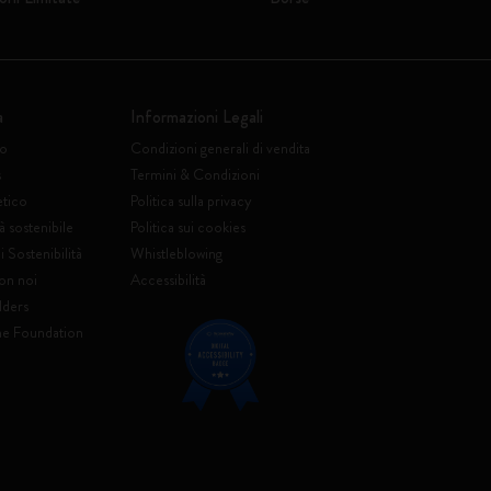
a
Informazioni Legali
to
Condizioni generali di vendita
s
Termini & Condizioni
etico
Politica sulla privacy
à sostenibile
Politica sui cookies
 Sostenibilità
Whistleblowing
on noi
Accessibilità
lders
ne Foundation