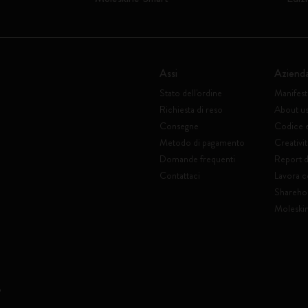
Assi
Aziend
Stato dell'ordine
Manifes
Richiesta di reso
About u
Consegne
Codice 
Metodo di pagamento
Creativit
Domande frequenti
Report di
Contattaci
Lavora c
Shareho
Moleski