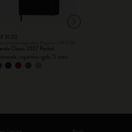
F 31.00
CHF 23.00
zo più basso negli ultimi 30 giorni: CHF 31.00
Prezzo più basso neg
enda Classic 2027 Pocket
Quaderni Cahie
timanale, copertina rigida, 12 mesi
oni Limitate
Borse