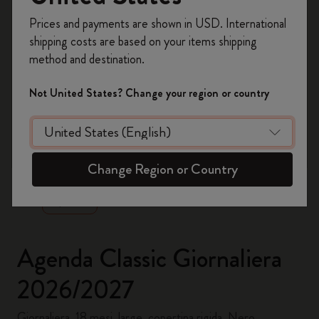
Registrati per ottenere un
10% di sconto e
Prices and payments are shown in USD. International
spedizione gratuita sul tuo primo ordine
shipping costs are based on your items shipping
usando il codice
WELCOME10.
method and destination.
Crea un account Moleskine per avere accesso
ad offerte, vantaggi e tanta ispirazione.
Not United States? Change your region or country
Registrati!
zoom.cta
Change Region or Country
Agenda Classic Giornaliera
2026/2027
Giornaliera, 18 mesi, large, copertina rigida, Nero