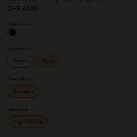
CHF 41.00
Select a color
selezionato
*
Colore selezionato
Select a cover
Morbida
Rigida
Select a layout
Giornaliera
Select a size
Large 13x21 cm