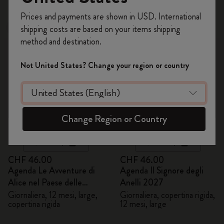
Registrati per ottenere un
10% di sconto e
Prices and payments are shown in USD. International
spedizione gratuita sul tuo primo ordine
shipping costs are based on your items shipping
Novità
Novità
usando il codice
WELCOME10.
method and destination.
Crea un account Moleskine per avere accesso
ad offerte, vantaggi e tanta ispirazione.
Not United States? Change your region or country
Registrati!
Change Region or Country
Quick Shop
Quick Shop
CHF 46.00
CHF 46.00
Agenda Le Avventure di
Agenda Il Signore degli
Alice nel Paese delle
Anelli 2027
Meraviglie 2027
Giornaliera, 12 mesi, large,
Giornaliera, copertina rigida,
copertina rigida
12 mesi, large