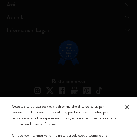
Assi
Azienda
Informazioni Legali
Resta connesso
Questo sito utilizza cookie, sia di prima che di terze parti, per
consentire il funzionamento del sito, per finalità statistiche, per
Moleskine ® è un marchio registrato di Moleskine Srl a socio unico
personalizzare la tua esperienza di navigazione e per inviarti pubblicità
in linea con le tue preferenze.
Moleskine srl a socio unico - Via Bergognone, 34 – 20144 Milano -
Italia - P. IVA / CCIAA n. 07234480965 - REA MI 1945400 - Cap.
Chiudendo il banner verranno installati solo cookie tecnici o che
Soc. €2.181.513,42