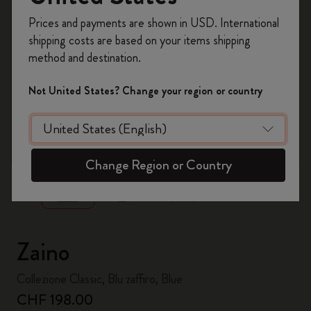
Registrati per ottenere un
10% di sconto e
Prices and payments are shown in USD. International
spedizione gratuita sul tuo primo ordine
shipping costs are based on your items shipping
usando il codice
WELCOME10.
method and destination.
Crea un account Moleskine per avere accesso
ad offerte, vantaggi e tanta ispirazione.
Not United States? Change your region or country
Registrati!
zoom.cta
Change Region or Country
Zaino
Collezione Classic, Blu zaffiro, Blue
CHF 198.00