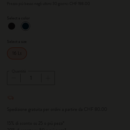
Prezzo più basso negli ultimi 30 giorni: CHF 198.00
Select a color
selezionato
*
Colore selezionato
Select a size
16 Lt
Quantità
Quantità aggiornata a 1
Spedizione gratuita per ordini a partire da CHF 80.00
15% di sconto su 25 o più pezzi*