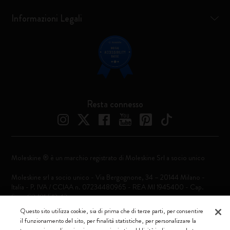
Informazioni Legali
Resta connesso
Moleskine ® è un marchio registrato di Moleskine Srl a socio unico
Moleskine srl a socio unico - Via Bergognone, 34 – 20144 Milano -
Italia - P. IVA / CCIAA n. 07234480965 - REA MI 1945400 - Cap.
Soc. €2.181.513,42
Questo sito utilizza cookie, sia di prima che di terze parti, per consentire
Accettiamo
il funzionamento del sito, per finalità statistiche, per personalizzare la