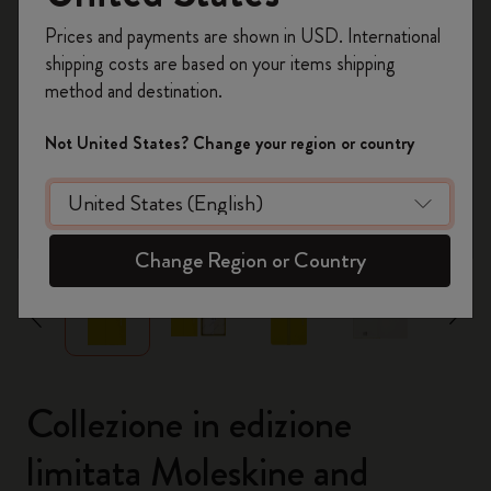
Registrati per ottenere un
10% di sconto e
Prices and payments are shown in USD. International
spedizione gratuita sul tuo primo ordine
shipping costs are based on your items shipping
usando il codice
WELCOME10.
method and destination.
Crea un account Moleskine per avere accesso
ad offerte, vantaggi e tanta ispirazione.
Not United States? Change your region or country
Registrati!
zoom.cta
Change Region or Country
Collezione in edizione
limitata Moleskine and