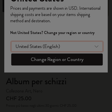
Registrati per ottenere un
10% di sconto e
Prices and payments are shown in USD. International
spedizione gratuita sul tuo primo ordine
shipping costs are based on your items shipping
usando il codice
WELCOME10.
method and destination.
Crea un account Moleskine per avere accesso
ad offerte, vantaggi e tanta ispirazione.
Not United States? Change your region or country
zoom.cta
Registrati!
Change Region or Country
Album per schizzi
Collezione Art, Nero
CHF 25.00
Prezzo più basso negli ultimi 30 giorni: CHF 25.00