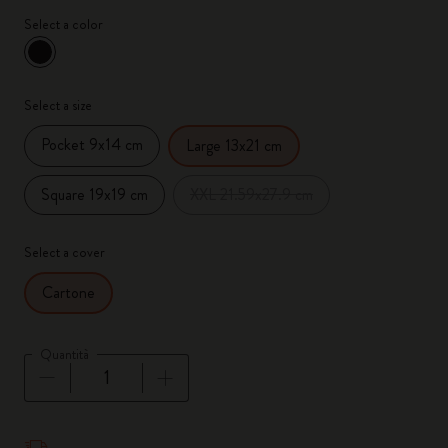
Select a color
selezionato
*
Colore selezionato
Select a size
Pocket 9x14 cm
Large 13x21 cm
Square 19x19 cm
XXL 21.59x27.9 cm
Select a cover
Cartone
Quantità
Quantità aggiornata a 1