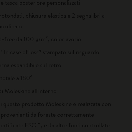
 e tasca posteriore personalizzati
rotondati, chiusura elastica e 2 segnalibri a
oordinato
id-free da 100 g/m², color avorio
 “In case of loss” stampato sul risguardo
erna espandibile sul retro
 totale a 180°
 di Moleskine all'interno
di questo prodotto Moleskine è realizzata con
i provenienti da foreste correttamente
certificate FSC™, e da altre fonti controllate