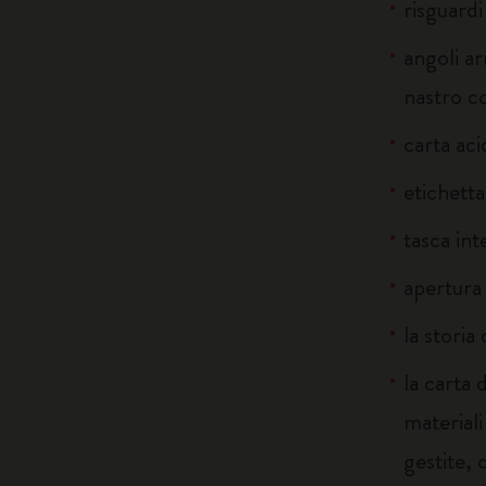
risguardi
angoli ar
nastro c
carta ac
etichetta
tasca int
apertura
la storia
la carta 
material
gestite, 