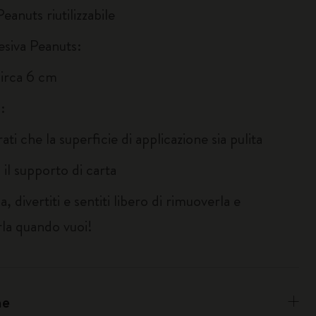
Peanuts riutilizzabile
esiva Peanuts:
circa 6 cm
:
rati che la superficie di applicazione sia pulita
 il supporto di carta
a, divertiti e sentiti libero di rimuoverla e
rla quando vuoi!
ne