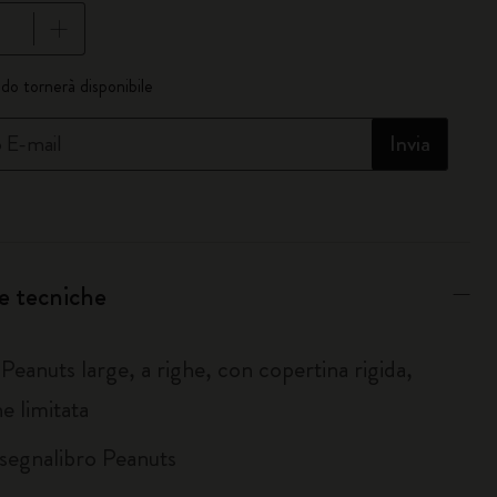
giornata a 1
do tornerà disponibile
o E-mail
Invia
e tecniche
Peanuts large, a righe, con copertina rigida,
ne limitata
 segnalibro Peanuts