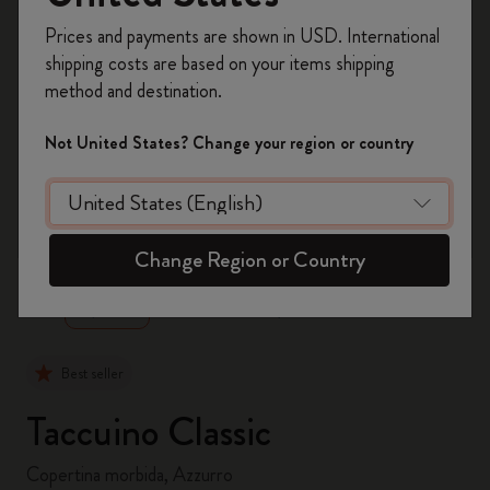
Registrati per ottenere un
10% di sconto e
Prices and payments are shown in USD. International
spedizione gratuita sul tuo primo ordine
shipping costs are based on your items shipping
usando il codice
WELCOME10.
method and destination.
Crea un account Moleskine per avere accesso
ad offerte, vantaggi e tanta ispirazione.
Not United States? Change your region or country
Registrati!
zoom.cta
Change Region or Country
Best seller
Taccuino Classic
Copertina morbida, Azzurro