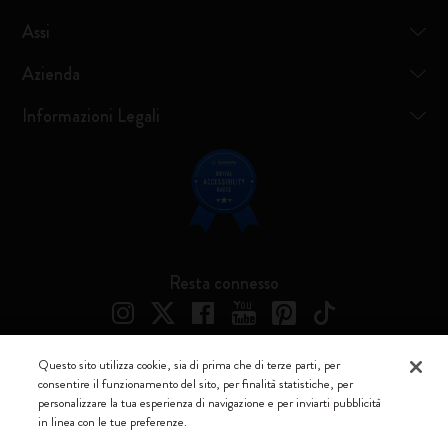
Assi
Azienda
Informazioni Legali
Resta connesso
Questo sito utilizza cookie, sia di prima che di terze parti, per
consentire il funzionamento del sito, per finalità statistiche, per
Moleskine ® è un marchio registrato di Moleskine Srl a socio unico
personalizzare la tua esperienza di navigazione e per inviarti pubblicità
in linea con le tue preferenze.
Moleskine srl a socio unico - Via Bergognone, 34 – 20144 Milano -
Italia - P. IVA / CCIAA n. 07234480965 - REA MI 1945400 - Cap.