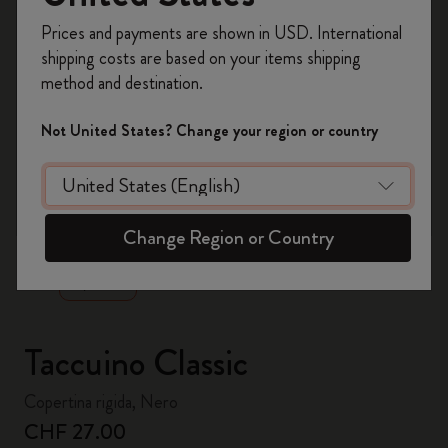
Registrati per ottenere un
10% di sconto e
Prices and payments are shown in USD. International
spedizione gratuita sul tuo primo ordine
shipping costs are based on your items shipping
usando il codice
WELCOME10.
method and destination.
Crea un account Moleskine per avere accesso
ad offerte, vantaggi e tanta ispirazione.
Not United States? Change your region or country
Registrati!
zoom.cta
Change Region or Country
Taccuino Classic
Copertina rigida, Nero
CHF 27.00