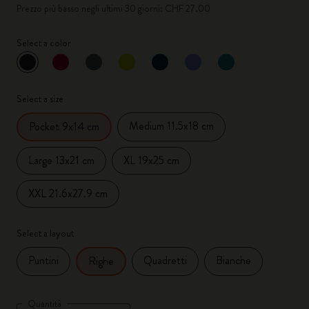
Prezzo più basso negli ultimi 30 giorni: CHF 27.00
Select a color
selezionato
*
Colore selezionato
Select a size
Medium 11.5x18 cm
Pocket 9x14 cm
Large 13x21 cm
XL 19x25 cm
XXL 21.6x27.9 cm
Select a layout
Puntini
Quadretti
Bianche
Righe
Quantità