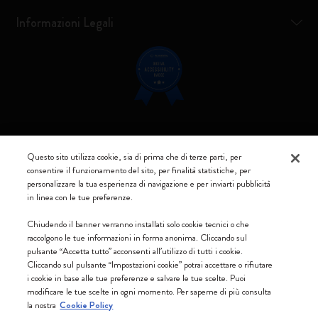
Informazioni Legali
Resta connesso
Questo sito utilizza cookie, sia di prima che di terze parti, per
consentire il funzionamento del sito, per finalità statistiche, per
personalizzare la tua esperienza di navigazione e per inviarti pubblicità
in linea con le tue preferenze.
Moleskine ® è un marchio registrato di Moleskine Srl a socio unico
Chiudendo il banner verranno installati solo cookie tecnici o che
raccolgono le tue informazioni in forma anonima. Cliccando sul
Moleskine srl a socio unico - Via Bergognone, 34 – 20144 Milano -
pulsante “Accetta tutto” acconsenti all’utilizzo di tutti i cookie.
Italia - P. IVA / CCIAA n. 07234480965 - REA MI 1945400 - Cap.
Cliccando sul pulsante “Impostazioni cookie” potrai accettare o rifiutare
Soc. €2.181.513,42
i cookie in base alle tue preferenze e salvare le tue scelte. Puoi
modificare le tue scelte in ogni momento. Per saperne di più consulta
Accettiamo
la nostra
Cookie Policy