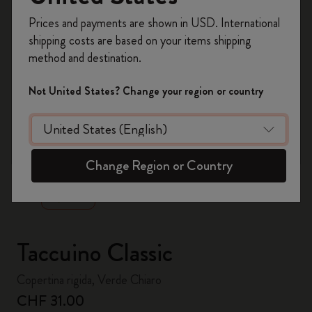
Registrati per ottenere un
10% di sconto e
Prices and payments are shown in USD. International
spedizione gratuita sul tuo primo ordine
shipping costs are based on your items shipping
usando il codice
WELCOME10.
method and destination.
Crea un account Moleskine per avere accesso
ad offerte, vantaggi e tanta ispirazione.
Not United States? Change your region or country
Registrati!
zoom.cta
Change Region or Country
Taccuino Classic
Copertina rigida, Verde Chiaro
CHF 31.00