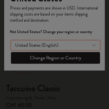
Registrati per ottenere un
10% di sconto e
Prices and payments are shown in USD. International
spedizione gratuita sul tuo primo ordine
shipping costs are based on your items shipping
usando il codice
WELCOME10.
method and destination.
Crea un account Moleskine per avere accesso
ad offerte, vantaggi e tanta ispirazione.
Not United States? Change your region or country
Registrati!
zoom.cta
Change Region or Country
Taccuino Classic
Copertina rigida, Verde Chiaro
CHF 40.00