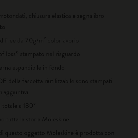
rotondati, chiusura elastica e segnalibro
to
id free da 70g/m² color avorio
of loss” stampato nel risguardo
erna espandibile in fondo
E della fascetta riutilizzabile sono stampati
 aggiuntivi
 totale a 180°
no tutta la storia Moleskine
 di questo oggetto Moleskine è prodotta con