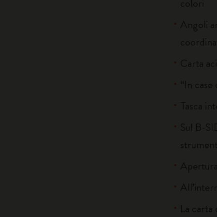
colori
Angoli ar
coordina
Carta ac
“In case 
Tasca int
Sul B-SID
strumenti
Apertura
All’inter
La carta