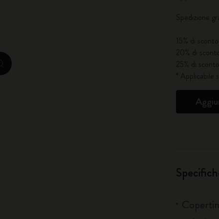
Spedizione gr
City Guide Notebooks LUXE x Moleskine
15% di sconto 
Edizione Speciale Casa Batlló
20% di sconto
25% di sconto
zoom.cta
I Am The City
* Applicabile 
Moleskine Detour
Aggiun
Specifich
Copertina