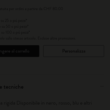
atuita per ordini a partire da CHF 80.00
su 25 o più pezzi*
 su 50 o più pezzi*
 su 100 o più pezzi*
solo sullo stesso articolo. Escluse altre promozioni.
gere al carrello
Personalizza
e tecniche
 rigida Disponibile in nero, rosso, blu e altri