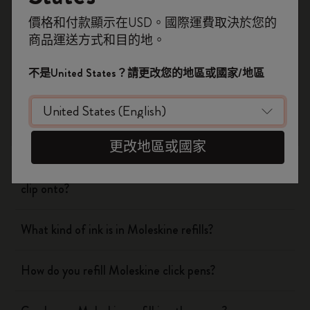
Notebooks
即刻登記，首次落單用優惠碼
價格和付款顯示在USD。國際運費取決於您的
WELCOME10
，即享 9折 兼 免運費。
商品運送方式和目的地。
Planners
開番個 Moleskine 帳戶，拎盡獨家優惠、會
員福利，同埋更多靈感啟發。
不是United States？請更改您的地區或國家/地區
Writing Tool
加入成為會員！
What is the Moleskine mechanical pencil made of?
更改地區或國家
Which notebook covers can the pen and pencil caps
clip onto?
What kind of ink is in Moleskine refills?
How do you refill Moleskine click pens?