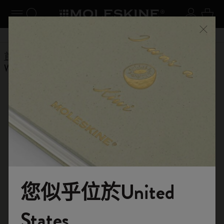
閉選單
切換導航
搜尋網站
登入
購物
關閉
購物滿 港幣 399元 即享免費送貨服務
首頁
Help Center
Products
Writing Tool
What are Moleskine pencils made of?
返回常見問題解答
What are Moleskine pencils made of?
Moleskine 鉛筆採用雪松木製成，表面啞光，配有 3 毫米
筆芯。螢光鉛筆採用椴木材質，霧面黑色塗漆，配有橙色
或黃色筆座和螢光筆芯。兩套鉛筆均包含一個塑膠筆蓋，
用於將鉛筆夾在筆記本封面上的橡膠不銹鋼夾上，以及一
個帶有鋼刀片的黑色塑膠削鉛筆機。
您似乎位於United
歡迎來到 Moleskine 的世界
States