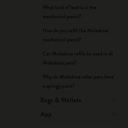
What kind of lead is in the
mechanical pencil?
How do you refill the Moleskine
mechanical pencil?
Can Moleskine refills be used in all
Moleskine pens?
Why do Moleskine roller pens have
a springy point?
Bags & Wallets
App