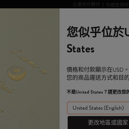
企業合作夥伴
中國香港特
leskine Smart智能
個性化
故事
Moleskine 的世界
您似乎位於Un
類別
子類別
子類別
購物滿 港幣 399元 即享免費送貨服務
歡迎來到 Moleskin
全部選購
選購所有
選購所有
選購所有
姆明Moomin系列
金政基收藏系列
選購所有
藝術愛好者禮品
全球主題徽章系列
Stick to Pride
智能書寫系統
筆記
States
en stickers for?
原創筆記本
客製化規劃本
智能書寫系統
Blackwing x Moleskine
金政基收藏系列
Impressions of Impressionism Collection
背包
專業人士禮品
Stick to Joy
智能型筆記本
旅程
免費送貨
*
電子郵件地址
價格和付款顯示在USD
迷你筆記本吊飾
12 個月規劃本
探索 Moleskine 智能
Kaweco x Moleskine
Alice's Adventures in Wonderland 系列
Casa Batlló Custom Editions
Limited Edition Backpacks
極簡主義者禮品
智能規劃本
Moleskine 規劃本
月
您的商品運送方式和目
*
密碼
歡迎來到 Moles
日記本
15個月計劃本
應用和服務
鋼筆和鉛筆
《魔戒》系列收藏
Van Gogh Museum
購物紙質系列
極繁主義者禮品
hat are the pen stickers for?
不是United States？請更
經典系列鋼筆和自動鉛筆附帶貼紙，旨在客製化您
客製化個人化規劃本
18個月規劃本
配件和替換芯
彩色圖案筆記本
設備包
時尚愛好者禮品
限
忘記密碼？
即刻登記，首次
在此設備上記住我
WELCOME10
，即享
限定版
每週規劃本
櫻花系列
傳奇系列
旅行者禮品
費。
更改地區或國家
套裝
每日規劃本
馬年系列
健康愛好者禮品
登入
開番個 Moleskin