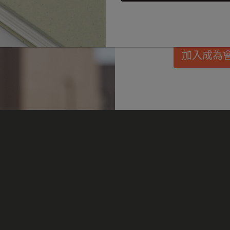
惠、會員福利，同
Passion筆記本
每月規劃本
迷你筆記本吊飾
興趣愛好者禮品
發。
學生日記本
無日期規劃本
BLACKPINK x Moleskine 聯名系列
畢業禮品
加入成為
藝術系列
限定版規劃本
ISSEY MIYAKE | MOLESKINE 聯名系列
選購所有
Pro系列
Pro 規劃本系列
NASA 靈感系列
人生記事本系列
Impressions of Impressionism Collection
學術記事本
花生漫畫系列
珍貴道德系列
城市指南筆記本 LUXE x Moleskine
巴特羅之家訂製版