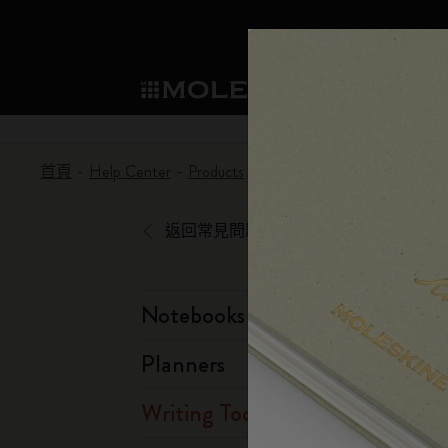
選購
Mo
子類別
子
成為會員
新品推薦
選購所有
貼片
Moleskine 會員
首頁
Help Center
Products
Writing Tool
What are the p
筆記本
智能書寫系統
Washi Tape
我們的傳承
歡迎優惠：下次購買可享 10% 折扣和
子類別
子類別
永久優惠：個人化客製化 買一送一
返回常見問題解答
規劃本
探索 Moleskine 智能
迷你筆記本吊飾
我們的宣言
生日禮遇：一次性折扣有效期為一個
子類別
提前預覽：預發布訪問權
Moleskine Smart智能
應用和服務
企業合作夥伴
紙筆的力量
獨家傳奇優惠：僅限會員的特別驚喜
W
子類別
子類別
Notebooks
提前訪問銷售：率先探索優惠
書寫工具
永續創造力
Moleskine 獨家活動：專為您提供的僅
子類別
Planners
會員的優先訪問權：1 個月。
限定版
Detour
子類別
Writing Tool
Arts and Culture
Moleskine 基金會
建立帳戶