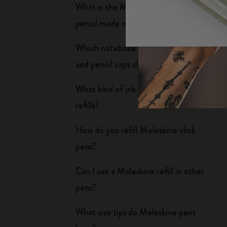
子類別
What is the Moleskine mechanical
包包
pencil made of?
子類別
禮品
Which notebook covers can the pen
子類別
and pencil caps clip onto?
字母與符號系列
子類別
What kind of ink is in Moleskine
貼片
子類別
refills?
How do you refill Moleskine click
pens?
Can I use a Moleskine refill in other
pens?
What size tips do Moleskine pens