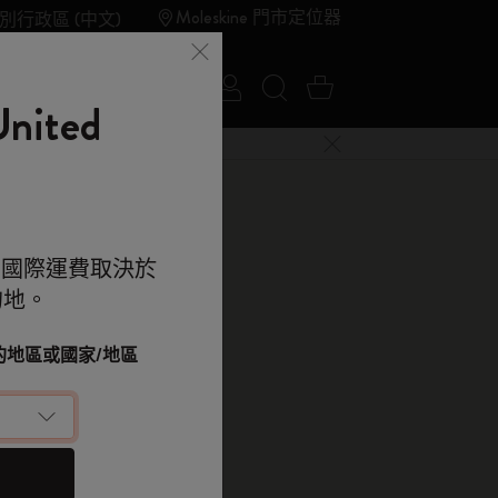
Moleskine 門市定位器
別行政區 (中文)
登入
搜尋網站
購物車 0 件商品
夏季特賣
Outlet
ited
關閉選單
e 的世界
。國際運費取決於
的地。
kine 的世界
顯示密碼
改您的地區或國家/地區
的書寫工具。
落單用優惠碼
（可選）
 9折 兼 免運
e 帳戶，拎盡獨家優