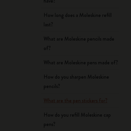
have?
How long does a Moleskine refill
last?
What are Moleskine pencils made
of?
What are Moleskine pens made of?
How do you sharpen Moleskine
pencils?
What are the pen stickers for?
How do you refill Moleskine cap
pens?