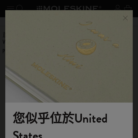
閉選單
切換導航
搜尋網站
登入
購物
關閉
購物滿 港幣 399元 即享免費送貨服務
首頁
Help Center
Products
Planners
Why aren't hours marked on Sundays in Moleskine daily
planners?
返回常見問題解答
Why aren't hours marked on Sundays
in Moleskine daily planners?
我們的每日計劃表沒有包含週日的小時數，這並非印刷錯
誤。我們選擇讓公眾自行填寫並安排這一天，無需預設網
您似乎位於United
格。
歡迎來到 Moleskine 的世界
States