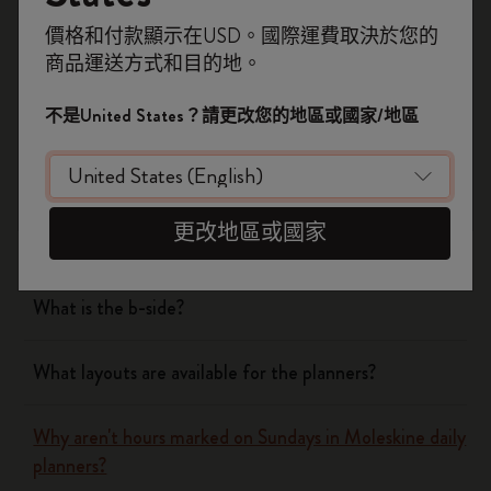
Notebooks
即刻登記，首次落單用優惠碼
價格和付款顯示在USD。國際運費取決於您的
WELCOME10
，即享 9折 兼 免運費。
商品運送方式和目的地。
開番個 Moleskine 帳戶，拎盡獨家優惠、會
Planners
員福利，同埋更多靈感啟發。
不是United States？請更改您的地區或國家/地區
What are the covers of Moleskine Notebooks and
加入成為會員！
Planners made of?
更改地區或國家
What are the features of Moleskine paper?
What is the b-side?
What layouts are available for the planners?
Why aren't hours marked on Sundays in Moleskine daily
planners?