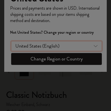
Registrieren Sie sich jetzt und sichern Sie sich
Prices and payments are shown in USD. International
10% Rabatt sowie kostenlosen Versand auf
shipping costs are based on your items shipping
Ihre erste Bestellung
mit dem Code
method and destination.
WELCOME10.
Erstellen Sie ein Moleskine Konto, um Zugang zu
Not United States? Change your region or country
exklusiven Angeboten, Mitgliedervorteilen und
noch mehr Inspiration zu erhalten.
zoom.cta
Jetzt registrieren!
Change Region or Country
Classic Notizbuch
Weicher Einband, Schwarz