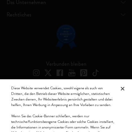
Das Unternehmen
Rechtliches
Verbunden bleiben
Diese Website verwendet Cookies, sowohl eigene als auch von
Dritten, die den Betrieb dieser Website ermöglichen, statistischen
Moleskine ® ist ein eingetragenes Warenzeichen von Moleskine Srl a
Zwecken dienen, Ihr Websiteerlebnis persönlich gestalten und dabei
socio unico
helfen, Ihnen Werbung in Anpassung an Ihre Vorlieben zu senden.
Moleskine srl a socio unico - Via Bergognone, 34 – 20144 Milano -
Wenn Sie das Cookie-Banner schließen, werden nur
Italia - P. IVA / CCIAA n. 07234480965 - REA MI 1945400 - Cap.
technische/funktionsbezogene Cookies oder solche Cookies installiert,
Soc. €2.181.513,42
die Informationen in anonymisierter Form sammeln. Wenn Sie auf