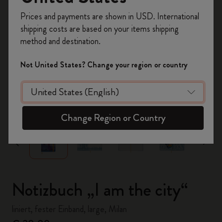
Registrieren Sie sich jetzt und sichern Sie sich
Prices and payments are shown in USD. International
10% Rabatt sowie kostenlosen Versand auf
shipping costs are based on your items shipping
Ihre erste Bestellung
mit dem Code
method and destination.
WELCOME10.
Erstellen Sie ein Moleskine Konto, um Zugang zu
Not United States? Change your region or country
exklusiven Angeboten, Mitgliedervorteilen und
noch mehr Inspiration zu erhalten.
zoom.cta
Jetzt registrieren!
Change Region or Country
Notizbuch „I am the city“
liniert, fester Einband, large, Milan