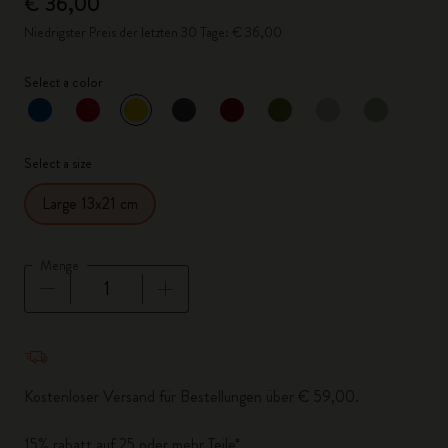
€ 36,00
Niedrigster Preis der letzten 30 Tage: € 36,00
Select a color
ausgewählt
*
Ausgewählte Farbe
Select a size
Large 13x21 cm
Menge
Menge aktualisiert auf 1
Kostenloser Versand für Bestellungen über € 59,00.
15% rabatt auf 25 oder mehr Teile*