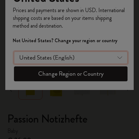
Registrieren Sie sich jetzt und sichern Sie sich
Prices and payments are shown in USD. International
10% Rabatt sowie kostenlosen Versand auf
shipping costs are based on your items shipping
Ihre erste Bestellung
mit dem Code
method and destination.
WELCOME10.
Erstellen Sie ein Moleskine Konto, um Zugang zu
Not United States? Change your region or country
exklusiven Angeboten, Mitgliedervorteilen und
noch mehr Inspiration zu erhalten.
zoom.cta
Jetzt registrieren!
Change Region or Country
Passion Notizhefte
Baby