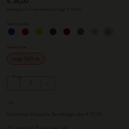
€ 36,00
Niedrigster Preis der letzten 30 Tage: € 36,00
Select a color
ausgewähl
*
Ausgewählte Farbe
Select a size
Large 13x21 cm
Menge
Menge aktualisiert auf 1
Kostenloser Versand für Bestellungen über € 59,00.
15% rabatt auf 25 oder mehr Teile*