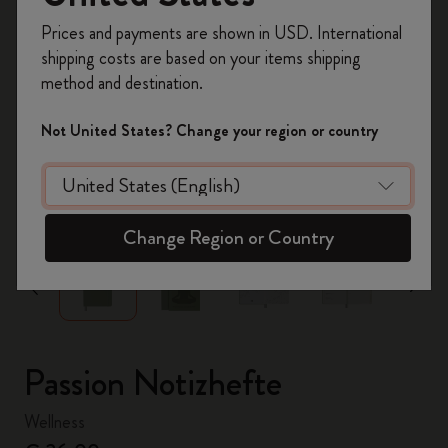
Registrieren Sie sich jetzt und sichern Sie sich
Prices and payments are shown in USD. International
10% Rabatt sowie kostenlosen Versand auf
shipping costs are based on your items shipping
Ihre erste Bestellung
mit dem Code
method and destination.
WELCOME10.
Erstellen Sie ein Moleskine Konto, um Zugang zu
Not United States? Change your region or country
exklusiven Angeboten, Mitgliedervorteilen und
noch mehr Inspiration zu erhalten.
zoom.cta
Jetzt registrieren!
Change Region or Country
Passion Notizhefte
Wellness