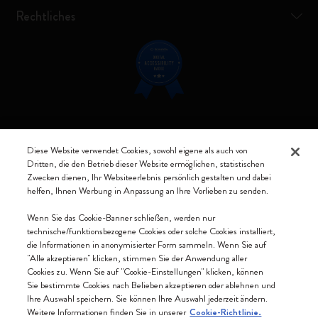
Rechtliches
Verbunden bleiben
Diese Website verwendet Cookies, sowohl eigene als auch von
Dritten, die den Betrieb dieser Website ermöglichen, statistischen
Zwecken dienen, Ihr Websiteerlebnis persönlich gestalten und dabei
helfen, Ihnen Werbung in Anpassung an Ihre Vorlieben zu senden.
Moleskine ® ist ein eingetragenes Warenzeichen von Moleskine Srl a
Wenn Sie das Cookie-Banner schließen, werden nur
socio unico
technische/funktionsbezogene Cookies oder solche Cookies installiert,
die Informationen in anonymisierter Form sammeln. Wenn Sie auf
Moleskine srl a socio unico - Via Bergognone, 34 – 20144 Milano -
"Alle akzeptieren" klicken, stimmen Sie der Anwendung aller
Italia - P. IVA / CCIAA n. 07234480965 - REA MI 1945400 - Cap.
Cookies zu. Wenn Sie auf "Cookie-Einstellungen" klicken, können
Soc. €2.181.513,42
Sie bestimmte Cookies nach Belieben akzeptieren oder ablehnen und
Ihre Auswahl speichern. Sie können Ihre Auswahl jederzeit ändern.
Wir akzeptieren
Weitere Informationen finden Sie in unserer
Cookie-Richtlinie.