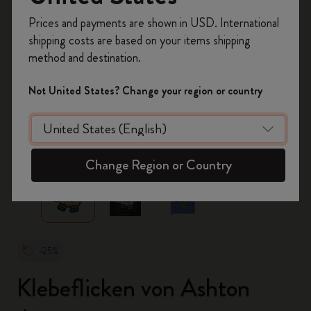
Registrieren Sie sich jetzt und sichern Sie sich
Prices and payments are shown in USD. International
10% Rabatt sowie kostenlosen Versand auf
shipping costs are based on your items shipping
Ihre erste Bestellung
mit dem Code
method and destination.
WELCOME10.
Erstellen Sie ein Moleskine Konto, um Zugang zu
Not United States? Change your region or country
exklusiven Angeboten, Mitgliedervorteilen und
noch mehr Inspiration zu erhalten.
zoom.cta
Jetzt registrieren!
Change Region or Country
-25%
Klebeflicken von Ashton