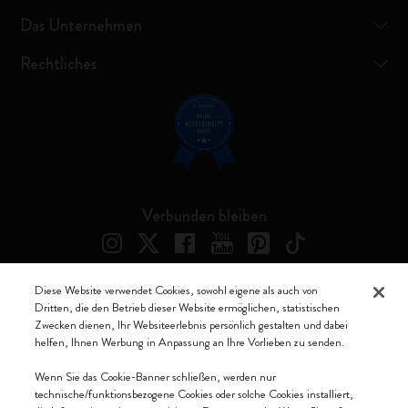
Das Unternehmen
Rechtliches
Verbunden bleiben
Diese Website verwendet Cookies, sowohl eigene als auch von
Dritten, die den Betrieb dieser Website ermöglichen, statistischen
Moleskine ® ist ein eingetragenes Warenzeichen von Moleskine Srl a
Zwecken dienen, Ihr Websiteerlebnis persönlich gestalten und dabei
socio unico
helfen, Ihnen Werbung in Anpassung an Ihre Vorlieben zu senden.
Moleskine srl a socio unico - Via Bergognone, 34 – 20144 Milano -
Wenn Sie das Cookie-Banner schließen, werden nur
Italia - P. IVA / CCIAA n. 07234480965 - REA MI 1945400 - Cap.
technische/funktionsbezogene Cookies oder solche Cookies installiert,
Soc. €2.181.513,42