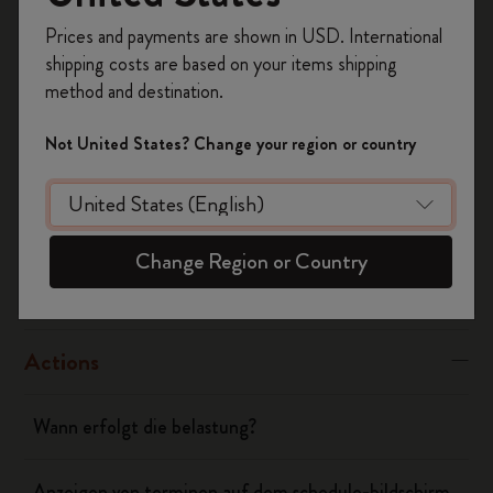
Registrieren Sie sich jetzt und sichern Sie sich
Was this answer helpful?
Prices and payments are shown in USD. International
10% Rabatt sowie kostenlosen Versand auf
shipping costs are based on your items shipping
Ja
Nein
Ihre erste Bestellung
mit dem Code
method and destination.
WELCOME10.
Erstellen Sie ein Moleskine Konto, um Zugang zu
Not United States? Change your region or country
exklusiven Angeboten, Mitgliedervorteilen und
Flow
noch mehr Inspiration zu erhalten.
Page camera
Jetzt registrieren!
Change Region or Country
Timepage
Actions
Wann erfolgt die belastung?
Anzeigen von terminen auf dem schedule-bildschirm